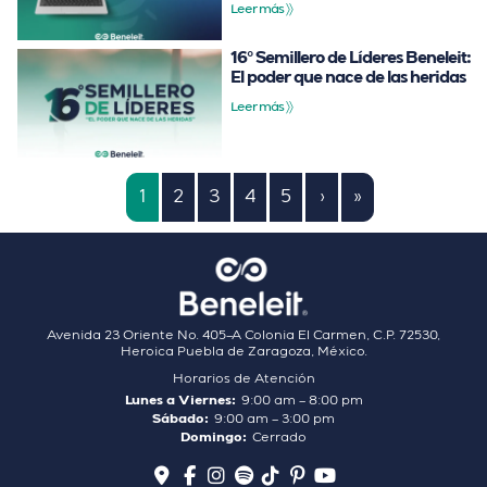
Leer más 〉〉
16º Semillero de Líderes Beneleit:
El poder que nace de las heridas
Leer más 〉〉
1
2
3
4
5
›
»
Avenida 23 Oriente No. 405–A Colonia El Carmen, C.P. 72530,
Heroica Puebla de Zaragoza, México.
Horarios de Atención
Lunes a Viernes:
9:00 am – 8:00 pm
Sábado:
9:00 am – 3:00 pm
Domingo:
Cerrado