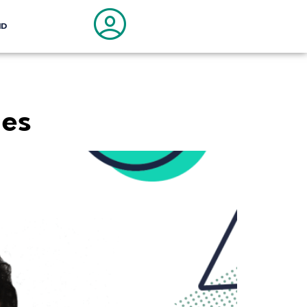
ND
o
les