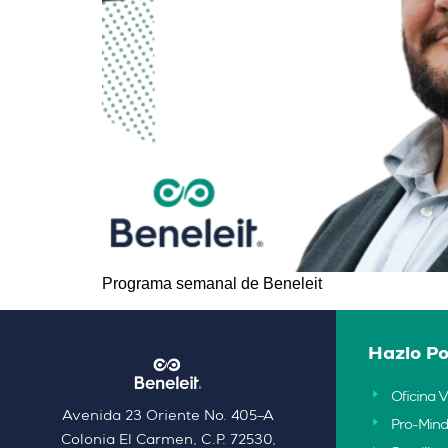
Programa semanal de Beneleit
Hazlo Po
Oficina V
Avenida 23 Oriente No. 405–A
Pro-Mind
Colonia El Carmen, C.P. 72530,