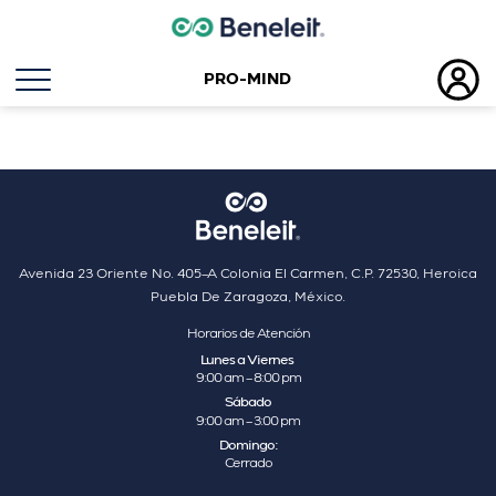
PRO-MIND
Etiqueta:
hospitales
Avenida 23 Oriente No. 405–A Colonia El Carmen, C.P. 72530, Heroica
Puebla De Zaragoza, México.
Horarios de Atención
Lunes a Viernes
9:00 am – 8:00 pm
Sábado
9:00 am – 3:00 pm
Domingo:
Cerrado