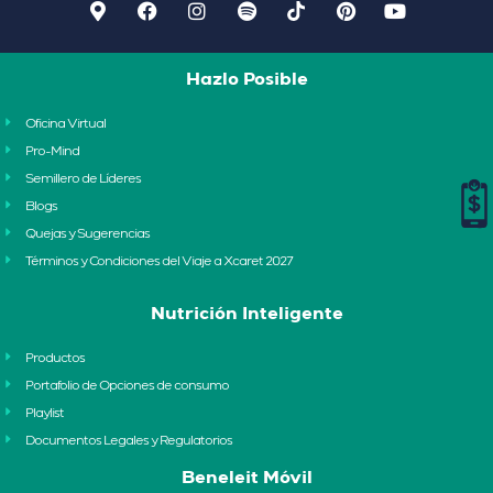
Hazlo Posible
Oficina Virtual
Pro-Mind
Semillero de Líderes
Blogs
Quejas y Sugerencias
Términos y Condiciones del Viaje a Xcaret 2027
Nutrición Inteligente
Productos
Portafolio de Opciones de consumo
Playlist
Documentos Legales y Regulatorios
Beneleit Móvil