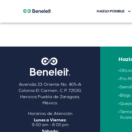
HAZLO POSIBLE
Etiqueta:
flora
Hazlo
Oficin
Pro-M
Avenida 23 Oriente No. 405–A
Semill
Colonia El Carmen, C.P. 72530,
Blogs
Heroica Puebla de Zaragoza,
México.
Queja
Términ
Horarios de Atención
Xcare
Lunes a Viernes:
9:00 am – 8:00 pm
Sábado: