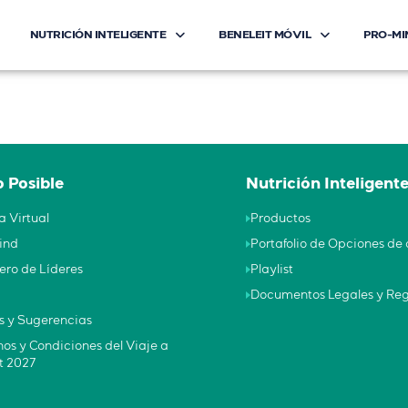
NUTRICIÓN INTELIGENTE
BENELEIT MÓVIL
PRO-MI
 intestinal
 Posible
Nutrición Inteligent
a Virtual
Productos
ind
Portafolio de Opciones d
ero de Líderes
Playlist
Documentos Legales y Reg
s y Sugerencias
os y Condiciones del Viaje a
t 2027