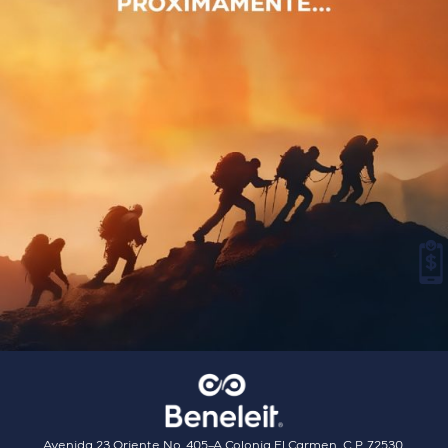
Avenida 23 Oriente No. 405–A Colonia El Carmen, C.P. 72530,