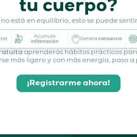
tu cuerpo?
o está en equilibrio, esto se puede senti
Acumula
ntes
Genera
cansancio
inflamación
ratuita
aprenderás hábitos prácticos par
rse más ligero y con más energía, paso a
¡Registrarme ahora!