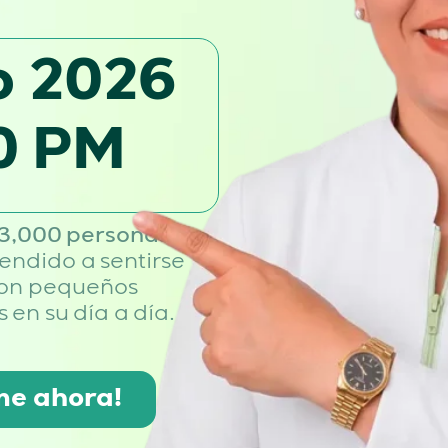
io 2026
0 PM
3,000 personas
ya
endido a sentirse
con pequeños
 en su día a día.
me ahora!