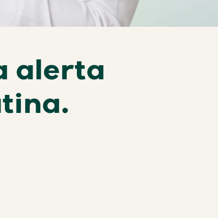
a alerta
utina.