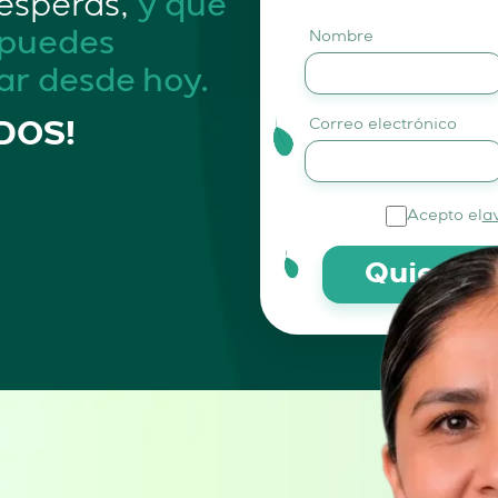
esperas,
y qué
 puedes
Nombre
ar desde hoy.
Correo electrónico
DOS!
Acepto el
a
Quiero r