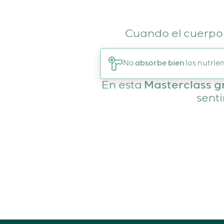
Cuando el cuerpo n
No
absorbe bien
los nutrie
En esta
Masterclass g
senti