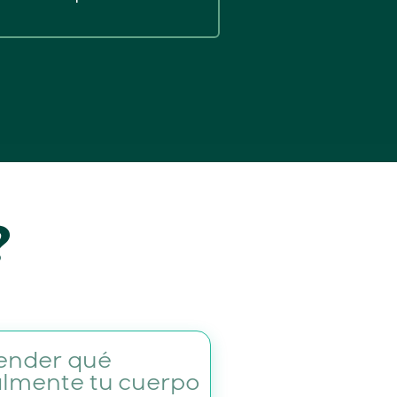
?
ender qué
almente tu cuerpo