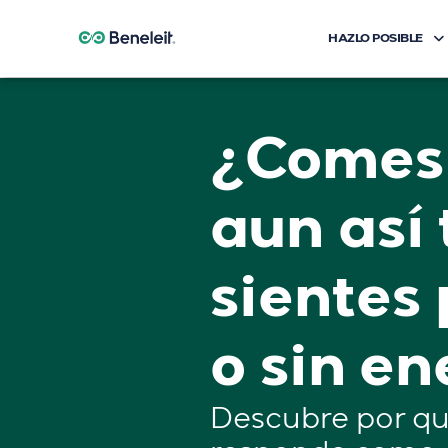
HAZLO POSIBLE
Paso Cero
¿Comes 
aun así 
sientes
o sin e
Descubre por qu