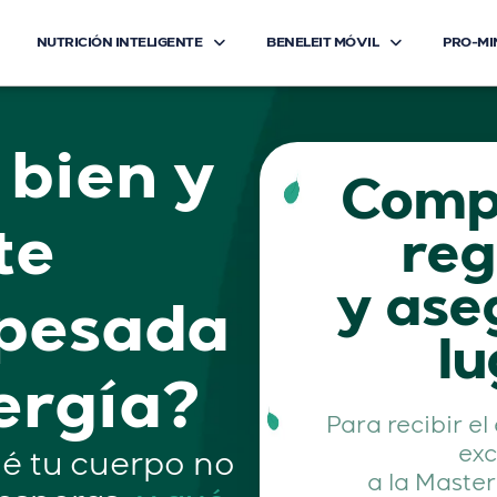
NUTRICIÓN INTELIGENTE
BENELEIT MÓVIL
PRO-MI
bien y
Compl
te
reg
y ase
 pesada
lu
nergía?
Para recibir e
exc
é tu cuerpo no
a la Master