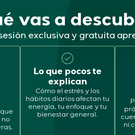
é vas a descub
sesión exclusiva y gratuita ap
Lo que pocos te
explican
Cómo el estrés y los
hábitos diarios afectan tu
P
energía, tu enfoque y tu
prá
nque
bienestar general.
cuer
o no
ni 
ras.