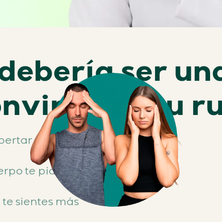
debería ser un
nvirtió en tu r
pertar con
erpo te pide que
te sientes más