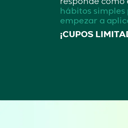
responde como 
hábitos simples
empezar a aplic
¡CUPOS LIMITA