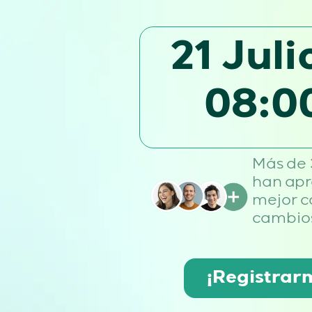
21 Jul
08:0
Más de
han apr
mejor 
cambios
¡Registrar