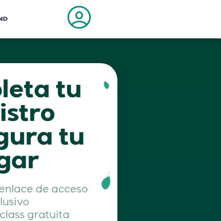
ND
eta tu
istro
gura tu
gar
l enlace de acceso
lusivo
class gratuita